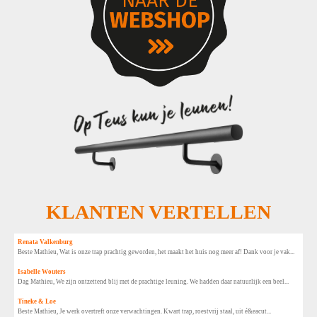
KLANTEN VERTELLEN
Renata Valkenburg
Beste Mathieu, Wat is onze trap prachtig geworden, het maakt het huis nog meer af! Dank voor je vak...
Isabelle Wouters
Dag Mathieu, We zijn ontzettend blij met de prachtige leuning. We hadden daar natuurlijk een beel...
Tineke & Loe
Beste Mathieu, Je werk overtreft onze verwachtingen. Kwart trap, roestvrij staal, uit é&eacut...