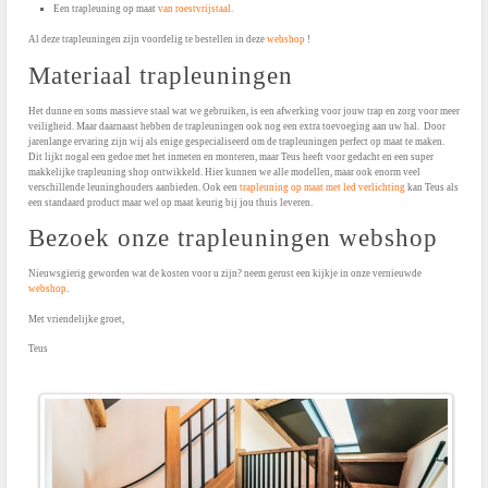
Een trapleuning op maat
van roestvrijstaal.
Al deze trapleuningen zijn voordelig te bestellen in deze
webshop
!
Materiaal trapleuningen
Het dunne en soms massieve staal wat we gebruiken, is een afwerking voor jouw trap en zorg voor meer
veiligheid. Maar daarnaast hebben de trapleuningen ook nog een extra toevoeging aan uw hal. Door
jarenlange ervaring zijn wij als enige gespecialiseerd om de trapleuningen perfect op maat te maken.
Dit lijkt nogal een gedoe met het inmeten en monteren, maar Teus heeft voor gedacht en een super
makkelijke trapleuning shop ontwikkeld. Hier kunnen we alle modellen, maar ook enorm veel
verschillende leuninghouders aanbieden. Ook een
trapleuning op maat met led verlichting
kan Teus als
een standaard product maar wel op maat keurig bij jou thuis leveren.
Bezoek onze trapleuningen webshop
Nieuwsgierig geworden wat de kosten voor u zijn? neem gerust een kijkje in onze vernieuwde
webshop
.
Met vriendelijke groet,
Teus