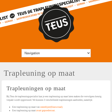
Trapleuning op maat
Trapleuningen op maat
Bij Teus de trapleuningspecialist kan je een trapleuning op maat laten maken die vervolgens keurig
verpakt wordt opgestuurd. We kunnen 3 verschillende trapleuningen aanbieden, namelijk:
Een trapleuning op maat van
smeedijzer(blauwstaal).
Een trapleuning op maat
zwart gepoedercoat.